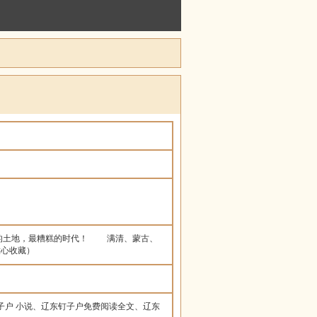
的土地，最糟糕的时代！ 满清、蒙古、
，放心收藏）
子户 小说、辽东钉子户免费阅读全文、辽东