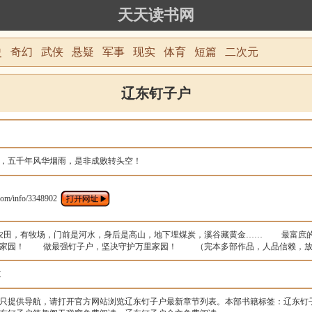
天天读书网
史
奇幻
武侠
悬疑
军事
现实
体育
短篇
二次元
辽东钉子户
，五千年风华烟雨，是非成败转头空！
m/info/3348902
田，有牧场，门前是河水，身后是高山，地下埋煤炭，溪谷藏黄金…… 最富庶
走家园！ 做最强钉子户，坚决守护万里家园！ （完本多部作品，人品信赖
道
只提供导航，请打开官方网站浏览辽东钉子户最新章节列表。本部书籍标签：辽东钉