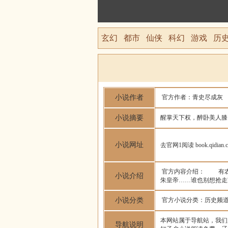
玄幻
都市
仙侠
科幻
游戏
历
小说作者
官方作者：青史尽成灰
小说摘要
醒掌天下权，醉卧美人膝
小说网址
去官网1阅读 book.qidian.co
官方内容介绍： 有农
小说介绍
朱皇帝……谁也别想抢
小说分类
官方小说分类：历史频
本网站属于导航站，我们
导航说明